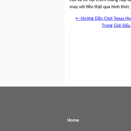
may với tiền thật qua hình thức
← Hướng Dẫn Chơi Texas Ho
Trong Giải Đấu
Home