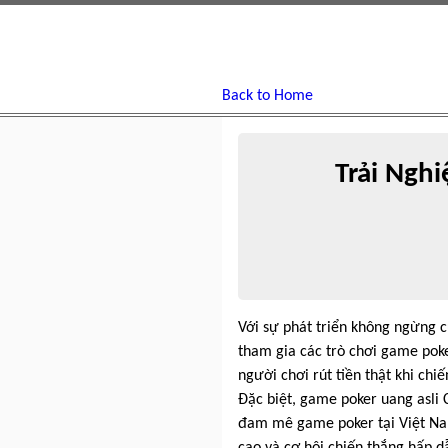
Back to Home
Trải Ngh
Với sự phát triển không ngừng 
tham gia các trò chơi game poke
người chơi rút tiền thật khi chi
Đặc biệt, game poker uang asli 
đam mê game poker tại Việt Nam
cao và cơ hội chiến thắng hấp d