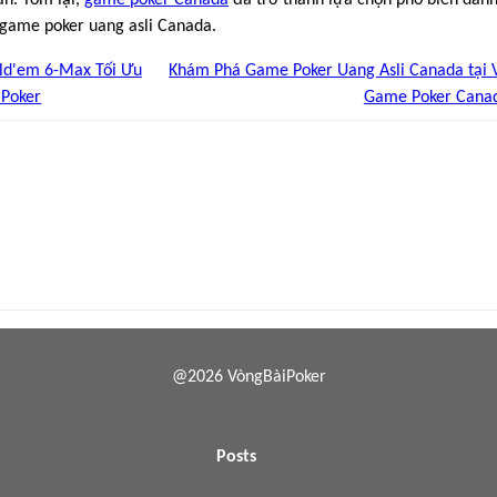
 game poker uang asli Canada.
ld'em 6-Max Tối Ưu
Khám Phá Game Poker Uang Asli Canada tại 
 Poker
Game Poker Cana
@2026 VòngBàiPoker
Posts